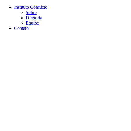
Conteúdo principal
Menu principal
Rodapé
Instituto Confúcio
Sobre
Diretoria
Equipe
Contato
Aumentar fonte
Diminuir fonte