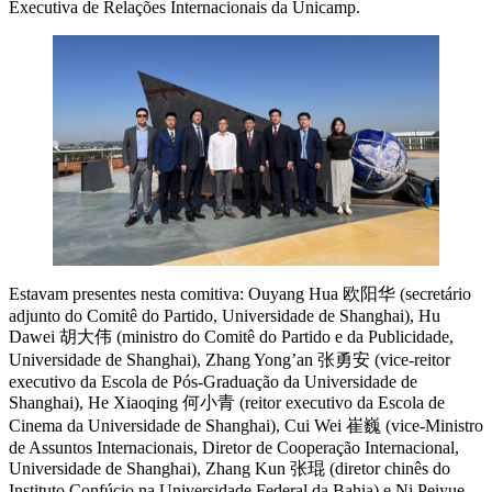
Executiva de Relações Internacionais da Unicamp.
Estavam presentes nesta comitiva: Ouyang Hua 欧阳华 (secretário
adjunto do Comitê do Partido, Universidade de Shanghai), Hu
Dawei 胡大伟 (ministro do Comitê do Partido e da Publicidade,
Universidade de Shanghai), Zhang Yong’an 张勇安 (vice-reitor
executivo da Escola de Pós-Graduação da Universidade de
Shanghai), He Xiaoqing 何小青 (reitor executivo da Escola de
Cinema da Universidade de Shanghai), Cui Wei 崔巍 (vice-Ministro
de Assuntos Internacionais, Diretor de Cooperação Internacional,
Universidade de Shanghai), Zhang Kun 张琨 (diretor chinês do
Instituto Confúcio na Universidade Federal da Bahia) e Ni Peiyue