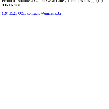
Prédio da Biblioteca Central Cesar Lattes, Térreo | Whatsapp (19)
99609-7431
(19) 3521-0051
confucio@unicamp.br
Link para o Facebook
Link para o Instagram
Link para o Youtube