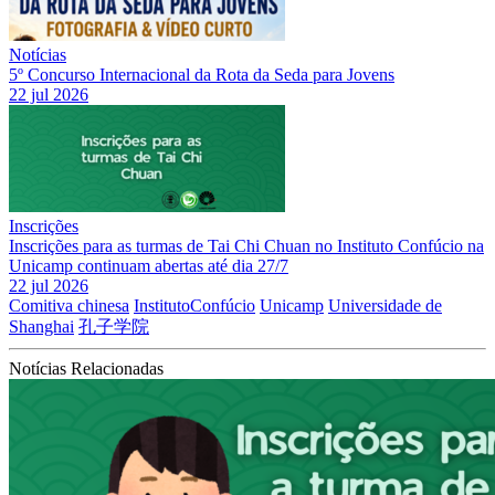
Notícias
5º Concurso Internacional da Rota da Seda para Jovens
22 jul 2026
Inscrições
Inscrições para as turmas de Tai Chi Chuan no Instituto Confúcio na
Unicamp continuam abertas até dia 27/7
22 jul 2026
Comitiva chinesa
InstitutoConfúcio
Unicamp
Universidade de
Shanghai
孔子学院
Notícias Relacionadas