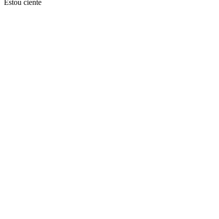
Estou ciente
Ir para o topo