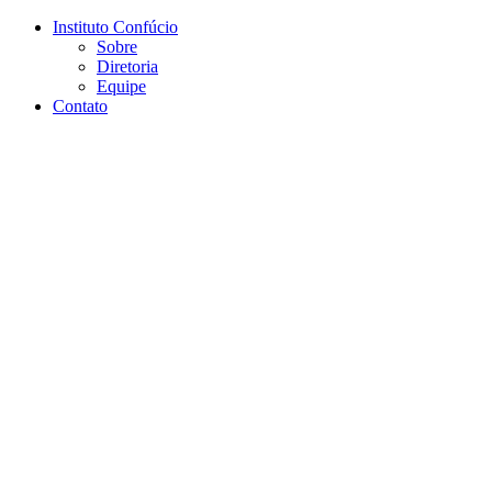
Conteúdo principal
Menu principal
Rodapé
Instituto Confúcio
Sobre
Diretoria
Equipe
Contato
Aumentar fonte
Diminuir fonte