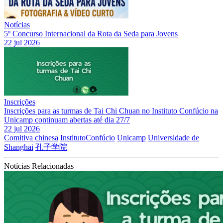
Notícias
5º Concurso Internacional da Rota da Seda para Jovens
22 jul 2026
Inscrições
Inscrições para as turmas de Tai Chi Chuan no Instituto Confúcio na
Unicamp continuam abertas até dia 27/7
22 jul 2026
Comitiva chinesa
InstitutoConfúcio
Unicamp
Universidade de
Shanghai
孔子学院
Notícias Relacionadas