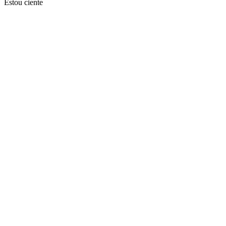
Estou ciente
Ir para o topo