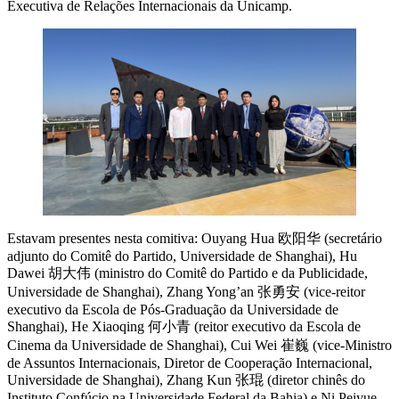
Executiva de Relações Internacionais da Unicamp.
Estavam presentes nesta comitiva: Ouyang Hua 欧阳华 (secretário
adjunto do Comitê do Partido, Universidade de Shanghai), Hu
Dawei 胡大伟 (ministro do Comitê do Partido e da Publicidade,
Universidade de Shanghai), Zhang Yong’an 张勇安 (vice-reitor
executivo da Escola de Pós-Graduação da Universidade de
Shanghai), He Xiaoqing 何小青 (reitor executivo da Escola de
Cinema da Universidade de Shanghai), Cui Wei 崔巍 (vice-Ministro
de Assuntos Internacionais, Diretor de Cooperação Internacional,
Universidade de Shanghai), Zhang Kun 张琨 (diretor chinês do
Instituto Confúcio na Universidade Federal da Bahia) e Ni Peiyue