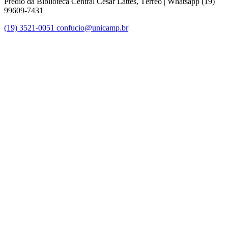
Prédio da Biblioteca Central Cesar Lattes, Térreo | Whatsapp (19)
99609-7431
(19) 3521-0051
confucio@unicamp.br
Link para o Facebook
Link para o Instagram
Link para o Youtube