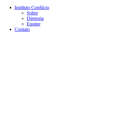
Conteúdo principal
Menu principal
Rodapé
Instituto Confúcio
Sobre
Diretoria
Equipe
Contato
Aumentar fonte
Diminuir fonte