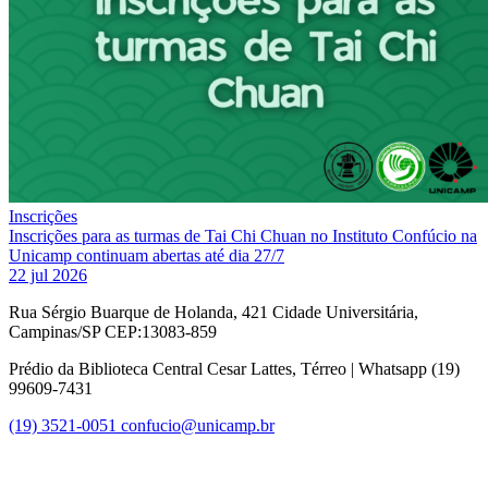
Inscrições
Inscrições para as turmas de Tai Chi Chuan no Instituto Confúcio na
Unicamp continuam abertas até dia 27/7
22 jul 2026
Rua Sérgio Buarque de Holanda, 421 Cidade Universitária,
Campinas/SP CEP:13083-859
Prédio da Biblioteca Central Cesar Lattes, Térreo | Whatsapp (19)
99609-7431
(19) 3521-0051
confucio@unicamp.br
Link para o Facebook