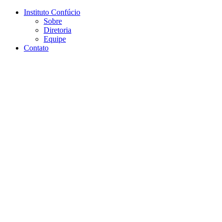
Conteúdo principal
Menu principal
Rodapé
Instituto Confúcio
Sobre
Diretoria
Equipe
Contato
Aumentar fonte
Diminuir fonte