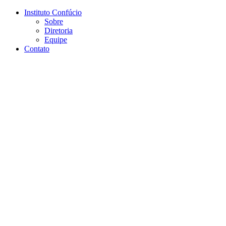
Conteúdo principal
Menu principal
Rodapé
Instituto Confúcio
Sobre
Diretoria
Equipe
Contato
Aumentar fonte
Diminuir fonte