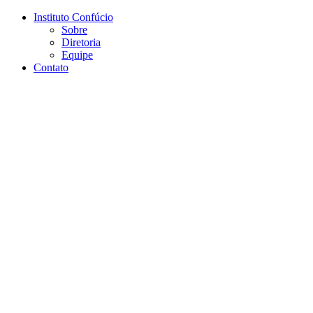
Página Inicial Instituto Confúci
Conteúdo principal
Menu principal
Rodapé
Instituto Confúcio
Sobre
Diretoria
Equipe
Contato
Aumentar fonte
Diminuir fonte