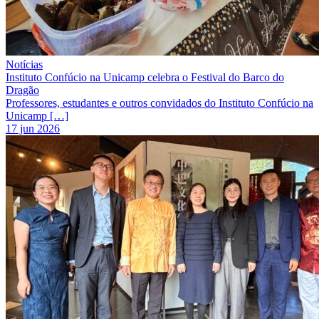
Notícias
Instituto Confúcio na Unicamp celebra o Festival do Barco do
Dragão
Professores, estudantes e outros convidados do Instituto Confúcio na
Unicamp […]
17 jun 2026