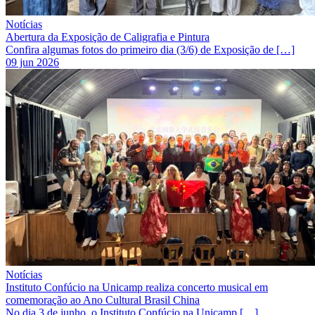
Notícias
Abertura da Exposição de Caligrafia e Pintura
Confira algumas fotos do primeiro dia (3/6) de Exposição de […]
09 jun 2026
Notícias
Instituto Confúcio na Unicamp realiza concerto musical em
comemoração ao Ano Cultural Brasil China
No dia 3 de junho, o Instituto Confúcio na Unicamp […]