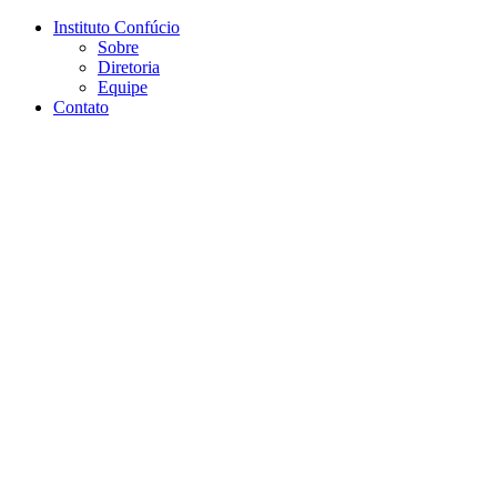
Conteúdo principal
Menu principal
Rodapé
Instituto Confúcio
Sobre
Diretoria
Equipe
Contato
Aumentar fonte
Diminuir fonte