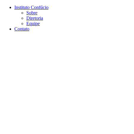
Conteúdo principal
Menu principal
Rodapé
Instituto Confúcio
Sobre
Diretoria
Equipe
Contato
Aumentar fonte
Diminuir fonte