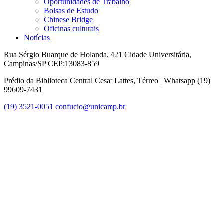
Oportunidades de Trabalho
Bolsas de Estudo
Chinese Bridge
Oficinas culturais
Notícias
Rua Sérgio Buarque de Holanda, 421 Cidade Universitária,
Campinas/SP CEP:13083-859
Prédio da Biblioteca Central Cesar Lattes, Térreo | Whatsapp (19)
99609-7431
(19) 3521-0051
confucio@unicamp.br
Link para o Facebook
Link para o Instagram