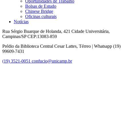
Oportunidades de Trabalho
Bolsas de Estudo
Chinese Bridge
Oficinas culturais
Notícias
Rua Sérgio Buarque de Holanda, 421 Cidade Universitária,
Campinas/SP CEP:13083-859
Prédio da Biblioteca Central Cesar Lattes, Térreo | Whatsapp (19)
99609-7431
(19) 3521-0051
confucio@unicamp.br
Link para o Facebook
Link para o Instagram