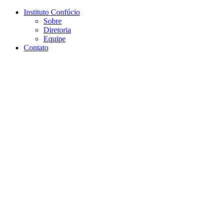
Conteúdo principal
Menu principal
Rodapé
Instituto Confúcio
Sobre
Diretoria
Equipe
Contato
Aumentar fonte
Diminuir fonte