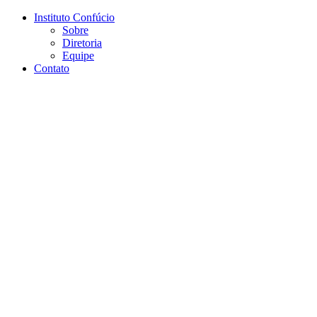
Conteúdo principal
Menu principal
Rodapé
Instituto Confúcio
Sobre
Diretoria
Equipe
Contato
Aumentar fonte
Diminuir fonte