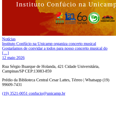
Notícias
Instituto Confúcio na Unicamp organiza concerto musical
Gostaríamos de convidar a todos para nosso concerto musical do
[…]
12 maio 2026
Rua Sérgio Buarque de Holanda, 421 Cidade Universitária,
Campinas/SP CEP:13083-859
Prédio da Biblioteca Central Cesar Lattes, Térreo | Whatsapp (19)
99609-7431
(19) 3521-0051
confucio@unicamp.br
Link para o Facebook