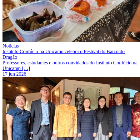
Notícias
Instituto Confúcio na Unicamp celebra o Festival do Barco do
Dragão
Professores, estudantes e outros convidados do Instituto Confúcio na
Unicamp […]
17 jun 2026