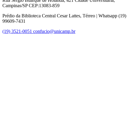
Rua Sérgio Buarque de Holanda, 421 Cidade Universitária,
Campinas/SP CEP:13083-859
Prédio da Biblioteca Central Cesar Lattes, Térreo | Whatsapp (19)
99609-7431
(19) 3521-0051
confucio@unicamp.br
Link para o Facebook
Link para o Instagram
Link para o Youtube