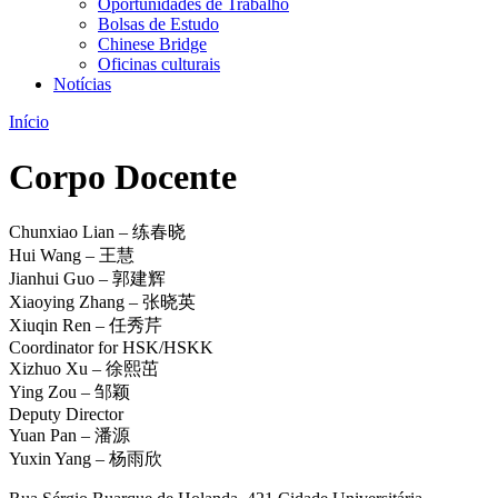
Oportunidades de Trabalho
Bolsas de Estudo
Chinese Bridge
Oficinas culturais
Notícias
Início
Corpo Docente
Chunxiao Lian – 练春晓
Hui Wang – 王慧
Jianhui Guo – 郭建辉
Xiaoying Zhang – 张晓英
Xiuqin Ren – 任秀芹
Coordinator for HSK/HSKK
Xizhuo Xu – 徐熙茁
Ying Zou – 邹颖
Deputy Director
Yuan Pan – 潘源
Yuxin Yang – 杨雨欣