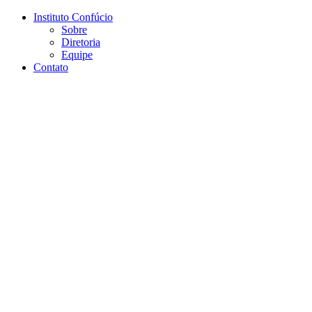
Conteúdo principal
Menu principal
Rodapé
Instituto Confúcio
Sobre
Diretoria
Equipe
Contato
Aumentar fonte
Diminuir fonte