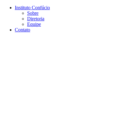
Conteúdo principal
Menu principal
Rodapé
Instituto Confúcio
Sobre
Diretoria
Equipe
Contato
Aumentar fonte
Diminuir fonte