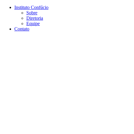
Conteúdo principal
Menu principal
Rodapé
Instituto Confúcio
Sobre
Diretoria
Equipe
Contato
Aumentar fonte
Diminuir fonte