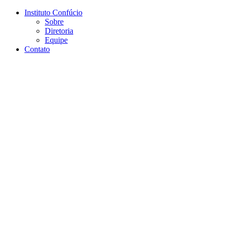
Conteúdo principal
Menu principal
Rodapé
Instituto Confúcio
Sobre
Diretoria
Equipe
Contato
Aumentar fonte
Diminuir fonte