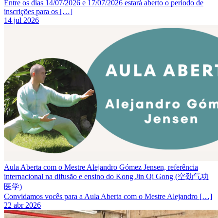
Entre os dias 14/07/2026 e 17/07/2026 estará aberto o período de
inscrições para os […]
14 jul 2026
Aula Aberta com o Mestre Alejandro Gómez Jensen, referência
internacional na difusão e ensino do Kong Jin Qi Gong (空劲气功
医学)
Convidamos vocês para a Aula Aberta com o Mestre Alejandro […]
22 abr 2026