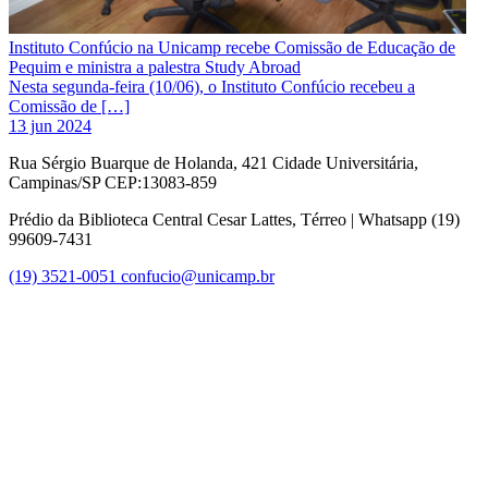
Instituto Confúcio na Unicamp recebe Comissão de Educação de
Pequim e ministra a palestra Study Abroad
Nesta segunda-feira (10/06), o Instituto Confúcio recebeu a
Comissão de […]
13 jun 2024
Rua Sérgio Buarque de Holanda, 421 Cidade Universitária,
Campinas/SP CEP:13083-859
Prédio da Biblioteca Central Cesar Lattes, Térreo | Whatsapp (19)
99609-7431
(19) 3521-0051
confucio@unicamp.br
Link para o Facebook
Link para o Instagram