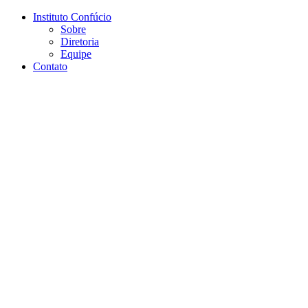
Conteúdo principal
Menu principal
Rodapé
Instituto Confúcio
Sobre
Diretoria
Equipe
Contato
Aumentar fonte
Diminuir fonte