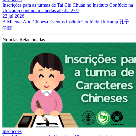
Inscrições para as turmas de Tai Chi Chuan no Instituto Confúcio na
Unicamp continuam abertas até dia 27/7
22 jul 2026
A Milenar Arte Chinesa
Eventos
InstitutoConfúcio
Unicamp
孔子
学院
Notícias Relacionadas
Inscrições