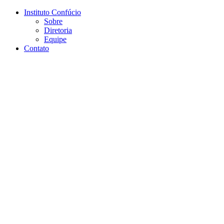
Conteúdo principal
Menu principal
Rodapé
Instituto Confúcio
Sobre
Diretoria
Equipe
Contato
Aumentar fonte
Diminuir fonte