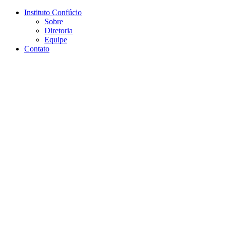
Conteúdo principal
Menu principal
Rodapé
Instituto Confúcio
Sobre
Diretoria
Equipe
Contato
Aumentar fonte
Diminuir fonte