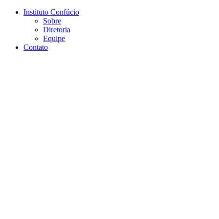
Conteúdo principal
Menu principal
Rodapé
Instituto Confúcio
Sobre
Diretoria
Equipe
Contato
Aumentar fonte
Diminuir fonte