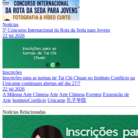
Notícias
5º Concurso Internacional da Rota da Seda para Jovens
22 jul 2026
Inscrições
Inscrições para as turmas de Tai Chi Chuan no Instituto Confúcio na
Unicamp continuam abertas até dia 27/7
22 jul 2026
A Milenar Arte Chinesa
Arte
Arte Chinesa
Eventos
Exposição de
Arte
InstitutoConfúcio
Unicamp
孔子学院
Notícias Relacionadas