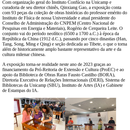
Com organização geral do Instituto Confúcio na Unicamp e
curadoria de seu diretor chinês, Qinxiang Gao, a exposição conta
com 93 peças da coleção de obras históricas do professor emérito do
Instituto de Física de nossa Universidade e atual presidente do
Conselho de Administração do CNPEM (Centro Nacional de
Pesquisas em Energia e Materiais), Rogério de Cerqueira Leite. O
conjunto vai do período neolítico (6500 a 1700 a.C.) à época da
República da China (1912 d.C.), passando por cinco dinastias (Han,
Tang, Song, Ming e Qing) e seção dedicada ao Tibete, o que o torna
além de historicamente amplo bastante representativo da arte e da
cultura milenar chinesa.
A exposição torna-se realidade neste ano de 2023 graças ao
financiamento da Pró-Reitoria de Extensão e Cultura (ProEC) e ao
apoio da Biblioteca de Obras Raras Fausto Castilho (BORA),
Diretoria Executiva de Relações Internacionais (DERI), Sistema de
Bibliotecas da Unicamp (SBU), Instituto de Artes (IA) e Gabinete
de Estampas do IA.