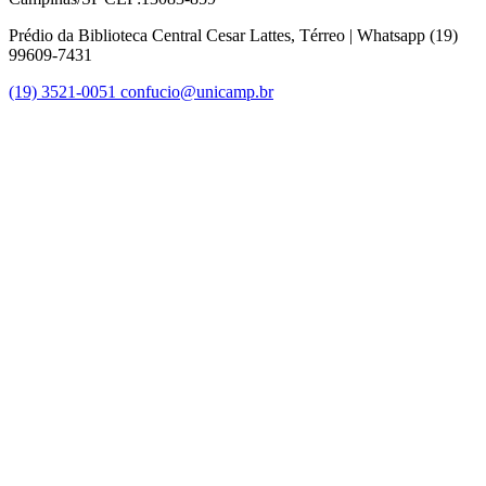
Prédio da Biblioteca Central Cesar Lattes, Térreo | Whatsapp (19)
99609-7431
(19) 3521-0051
confucio@unicamp.br
Link para o Facebook
Link para o Instagram
Link para o Youtube