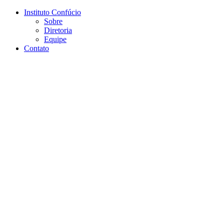
Conteúdo principal
Menu principal
Rodapé
Instituto Confúcio
Sobre
Diretoria
Equipe
Contato
Aumentar fonte
Diminuir fonte