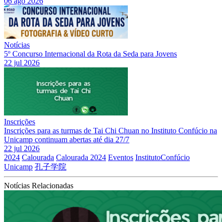
06 ago 2026
Notícias
5º Concurso Internacional da Rota da Seda para Jovens
22 jul 2026
Inscrições
Inscrições para as turmas de Tai Chi Chuan no Instituto Confúcio na
Unicamp continuam abertas até dia 27/7
22 jul 2026
2024
Calourada
Calourada 2024
Eventos
InstitutoConfúcio
Unicamp
孔子学院
Notícias Relacionadas