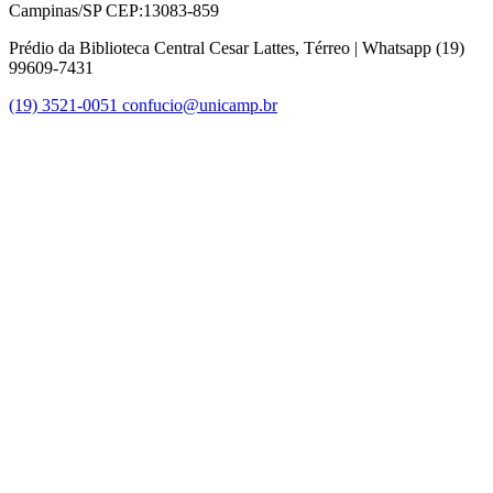
Campinas/SP CEP:13083-859
Prédio da Biblioteca Central Cesar Lattes, Térreo | Whatsapp (19)
99609-7431
(19) 3521-0051
confucio@unicamp.br
Link para o Facebook
Link para o Instagram
Link para o Youtube