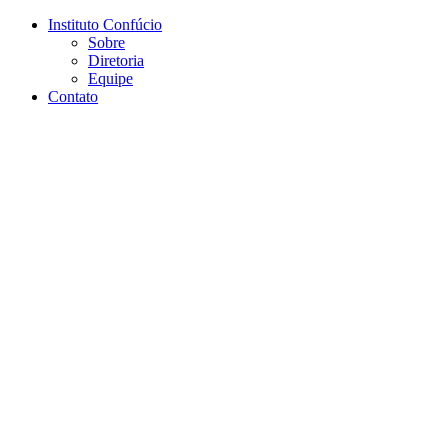
Conteúdo principal
Menu principal
Rodapé
Instituto Confúcio
Sobre
Diretoria
Equipe
Contato
Aumentar fonte
Diminuir fonte