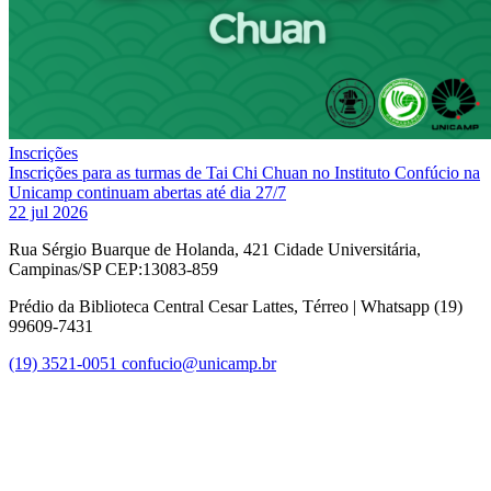
Inscrições
Inscrições para as turmas de Tai Chi Chuan no Instituto Confúcio na
Unicamp continuam abertas até dia 27/7
22 jul 2026
Rua Sérgio Buarque de Holanda, 421 Cidade Universitária,
Campinas/SP CEP:13083-859
Prédio da Biblioteca Central Cesar Lattes, Térreo | Whatsapp (19)
99609-7431
(19) 3521-0051
confucio@unicamp.br
Link para o Facebook