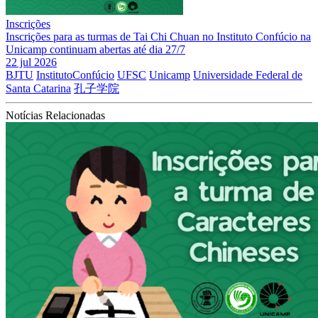
Inscrições
Inscrições para as turmas de Tai Chi Chuan no Instituto Confúcio na
Unicamp continuam abertas até dia 27/7
22 jul 2026
BJTU
InstitutoConfúcio
UFSC
Unicamp
Universidade Federal de
Santa Catarina
孔子学院
Notícias Relacionadas